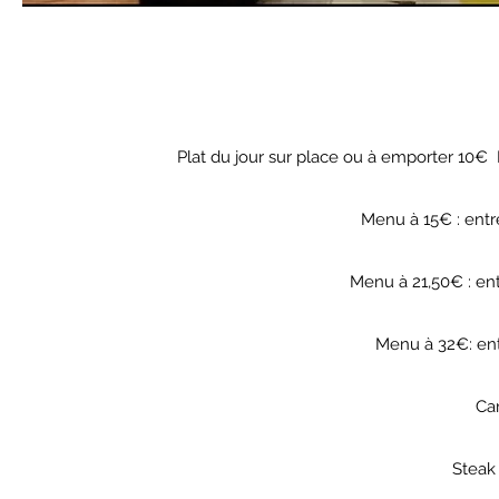
Plat du jour sur place ou à emporter 10€ 
Menu à 15€ : entr
Menu à 21,50€ : ent
Menu à 32€: ent
Ca
Steak 