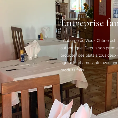
Entreprise fam
L’Auberge du Vieux Chêne est un
authentique. Depuis son premier
proposer des plats à tous ceu
agréable et amusante avec une c
produits frais.