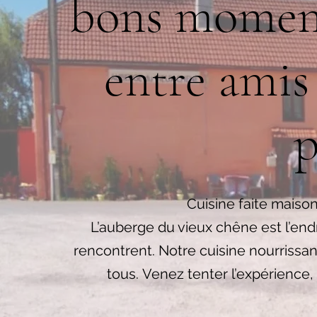
bons moment
entre amis
p
Cuisine faite maiso
L’auberge du vieux chêne est l’en
rencontrent. Notre cuisine nourrissa
tous. Venez tenter l’expérience,